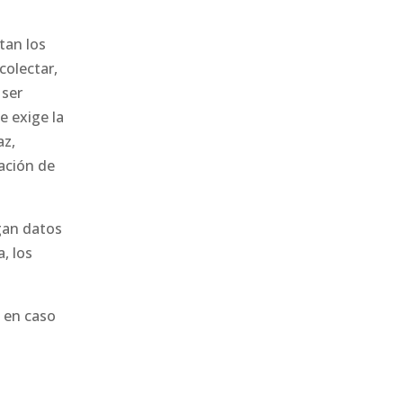
tan los
olectar,
 ser
e exige la
az,
ación de
gan datos
, los
 en caso