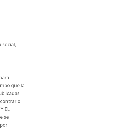
 social,
 para
iempo que la
ublicadas
 contrario
 Y EL
e se
 por