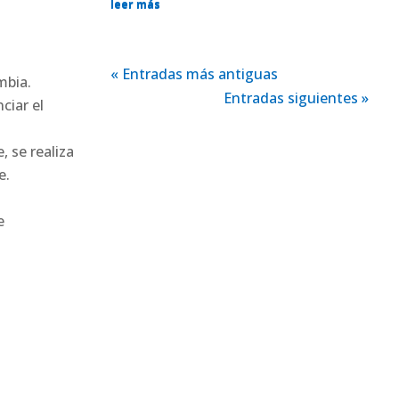
leer más
« Entradas más antiguas
mbia.
Entradas siguientes »
ciar el
 se realiza
e.
e