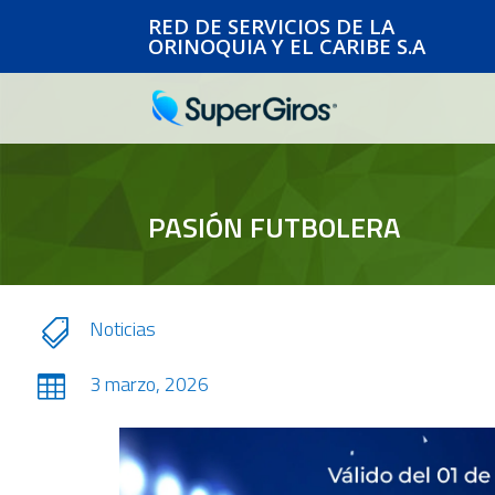
RED DE SERVICIOS DE LA
ORINOQUIA Y EL CARIBE S.A
PASIÓN FUTBOLERA
Noticias

3 marzo, 2026
