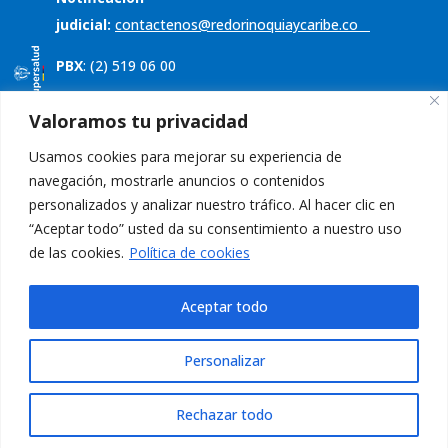
judicial:
contactenos@redorinoquiaycaribe.co
PBX
: (2) 519 06 00
Servicio al cliente
Valoramos tu privacidad
Usamos cookies para mejorar su experiencia de
Política de tratamiento de datos
navegación, mostrarle anuncios o contenidos
Aviso de privacidad
personalizados y analizar nuestro tráfico. Al hacer clic en
“Aceptar todo” usted da su consentimiento a nuestro uso
PQRS
de las cookies.
Política de cookies
Aceptar todo
Personalizar
Rechazar todo
Desarrollado por Ohana Marketing