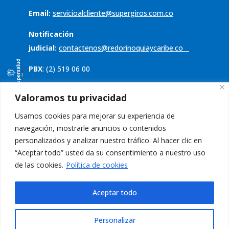
Email:
servicioalcliente@supergiros.com.co
Notificación
judicial:
contactenos@redorinoquiaycaribe.co
PBX
: (2) 519 06 00
Servicio al cliente
Valoramos tu privacidad
Usamos cookies para mejorar su experiencia de
Política de tratamiento de datos
navegación, mostrarle anuncios o contenidos
Aviso de privacidad
personalizados y analizar nuestro tráfico. Al hacer clic en
“Aceptar todo” usted da su consentimiento a nuestro uso
PQRS
de las cookies.
Política de cookies
Aceptar todo
Personalizar