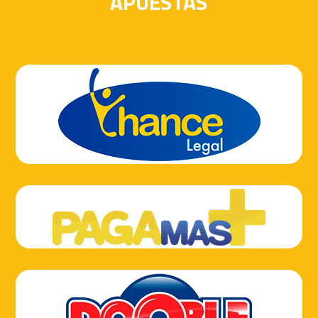
APUESTAS