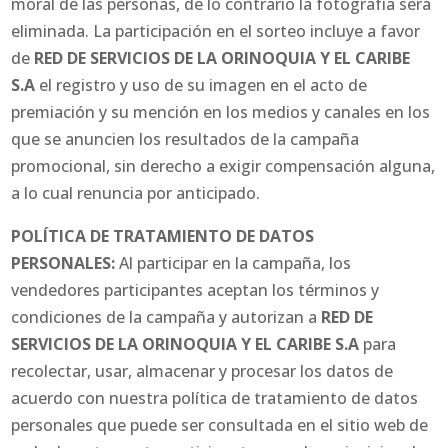
moral de las personas, de lo contrario la fotografía será
eliminada. La participación en el sorteo incluye a favor
de
RED DE SERVICIOS DE LA ORINOQUIA Y EL CARIBE
S.A
el registro y uso de su imagen en el acto de
premiación y su mención en los medios y canales en los
que se anuncien los resultados de la campaña
promocional, sin derecho a exigir compensación alguna,
a lo cual renuncia por anticipado.
POLÍTICA DE TRATAMIENTO DE DATOS
PERSONALES:
Al participar en la campaña, los
vendedores participantes aceptan los términos y
condiciones de la campaña y autorizan a
RED DE
SERVICIOS DE LA ORINOQUIA Y EL CARIBE S.A
para
recolectar, usar, almacenar y procesar los datos de
acuerdo con nuestra política de tratamiento de datos
personales que puede ser consultada en el sitio web de