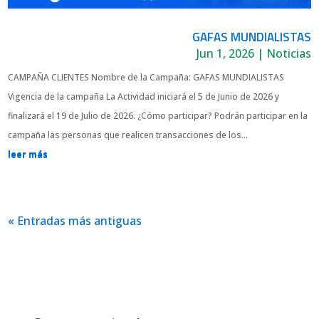
GAFAS MUNDIALISTAS
Jun 1, 2026
|
Noticias
CAMPAÑA CLIENTES Nombre de la Campaña: GAFAS MUNDIALISTAS
Vigencia de la campaña La Actividad iniciará el 5 de Junio de 2026 y
finalizará el 19 de Julio de 2026. ¿Cómo participar? Podrán participar en la
campaña las personas que realicen transacciones de los...
leer más
« Entradas más antiguas