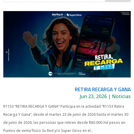
RETIRA RECARGA Y GANA
Jun 23, 2026
|
Noticias
R1153 “RETIRA RECARGA Y GANA” Participa en la actividad “R1153 Retira
Recarga Y Gana”, desde el martes 23 de junio de 2026 hasta el martes 30
de junio de 2026, las personas que retiren desde $80.000 mil pesos en
Puntos de venta físico Su Red y/o Super Giros en el...