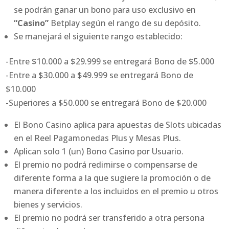
se podrán ganar un bono para uso exclusivo en
“Casino”
Betplay según el rango de su depósito.
Se manejará el siguiente rango establecido:
-Entre $10.000 a $29.999 se entregará Bono de $5.000
-Entre a $30.000 a $49.999 se entregará Bono de
$10.000
-Superiores a $50.000 se entregará Bono de $20.000
El Bono Casino aplica para apuestas de Slots ubicadas
en el Reel Pagamonedas Plus y Mesas Plus.
Aplican solo 1 (un) Bono Casino por Usuario.
El premio no podrá redimirse o compensarse de
diferente forma a la que sugiere la promoción o de
manera diferente a los incluidos en el premio u otros
bienes y servicios.
El premio no podrá ser transferido a otra persona