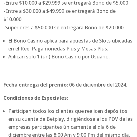
-Entre $10.000 a $29.999 se entregará Bono de $5.000
-Entre a $30.000 a $49.999 se entregará Bono de
$10.000
-Superiores a $50.000 se entregará Bono de $20.000
El Bono Casino aplica para apuestas de Slots ubicadas
en el Reel Pagamonedas Plus y Mesas Plus.
Aplican solo 1 (un) Bono Casino por Usuario.
Fecha entrega del premio:
06 de diciembre del 2024.
Condiciones de Especiales:
Participan todos los clientes que realicen depósitos
en su cuenta de Betplay, dirigiéndose a los PDV de las
empresas participantes únicamente el día 6 de
diciembre entre las 8:00 Am y 9:00 Pm del mismo día,